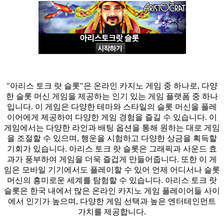
"아리스 토크 랏 슬롯"은 온라인 카지노 게임 중 하나로, 다양
한 슬롯 머신 게임을 제공하는 인기 있는 게임 플랫폼 중 하나
입니다. 이 게임은 다양한 테마와 스타일의 슬롯 머신을 플레
이어에게 제공하여 다양한 게임 경험을 즐길 수 있습니다. 이
게임에서는 다양한 라인과 배팅 옵션을 통해 원하는 대로 게임
을 조절할 수 있으며, 행운을 시험하고 다양한 상금을 획득할
기회가 있습니다. 아리스 토크 랏 슬롯은 그래픽과 사운드 효
과가 풍부하여 게임을 더욱 즐겁게 만들어줍니다. 또한 이 게
임은 모바일 기기에서도 플레이할 수 있어 언제 어디서나 슬롯
머신의 흥미로운 세계를 탐험할 수 있습니다. 아리스 토크 랏
슬롯은 한국 내에서 많은 온라인 카지노 게임 플레이어들 사이
에서 인기가 높으며, 다양한 게임 선택과 높은 엔터테인먼트
가치를 제공합니다.