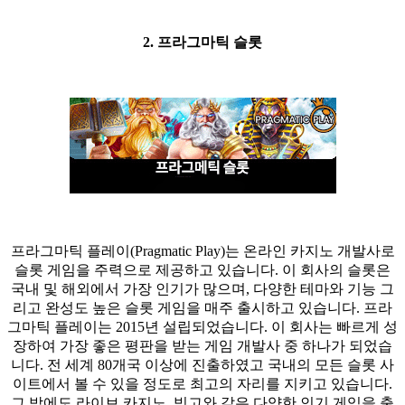
2. 프라그마틱 슬롯
프라그마틱 플레이(Pragmatic Play)는 온라인 카지노 개발사로
슬롯 게임을 주력으로 제공하고 있습니다. 이 회사의 슬롯은
국내 및 해외에서 가장 인기가 많으며, 다양한 테마와 기능 그
리고 완성도 높은 슬롯 게임을 매주 출시하고 있습니다. 프라
그마틱 플레이는 2015년 설립되었습니다. 이 회사는 빠르게 성
장하여 가장 좋은 평판을 받는 게임 개발사 중 하나가 되었습
니다. 전 세계 80개국 이상에 진출하였고 국내의 모든 슬롯 사
이트에서 볼 수 있을 정도로 최고의 자리를 지키고 있습니다.
그 밖에도 라이브 카지노, 빙고와 같은 다양한 인기 게임을 출