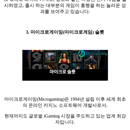
시하였고, 출시 하는 대부분의 게임이 흥행을 하는 놀라운 성
과를 보여주고 있습니다.
3. 마이크로게이밍(마이크로게임) 슬롯
마이크로게이밍(Microgaming)은 1994년 설립 이후 세계 최초
의 온라인 카지노 소프트웨어 개발사로서,
현재까지도 글로벌 iGaming 시장을 주도하고 있는 업계 최강
자입니다.