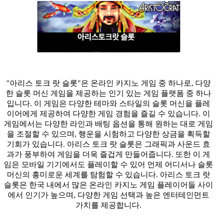
"아리스 토크 랏 슬롯"은 온라인 카지노 게임 중 하나로, 다양
한 슬롯 머신 게임을 제공하는 인기 있는 게임 플랫폼 중 하나
입니다. 이 게임은 다양한 테마와 스타일의 슬롯 머신을 플레
이어에게 제공하여 다양한 게임 경험을 즐길 수 있습니다. 이
게임에서는 다양한 라인과 배팅 옵션을 통해 원하는 대로 게임
을 조절할 수 있으며, 행운을 시험하고 다양한 상금을 획득할
기회가 있습니다. 아리스 토크 랏 슬롯은 그래픽과 사운드 효
과가 풍부하여 게임을 더욱 즐겁게 만들어줍니다. 또한 이 게
임은 모바일 기기에서도 플레이할 수 있어 언제 어디서나 슬롯
머신의 흥미로운 세계를 탐험할 수 있습니다. 아리스 토크 랏
슬롯은 한국 내에서 많은 온라인 카지노 게임 플레이어들 사이
에서 인기가 높으며, 다양한 게임 선택과 높은 엔터테인먼트
가치를 제공합니다.